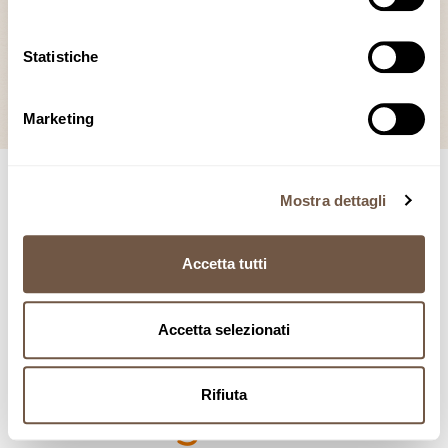
Statistiche
Marketing
Mostra dettagli
Regala ai tuoi
Accetta tutti
dipendenti, clienti e
partner il gusto
Accetta selezionati
autentico della
Rifiuta
Pasta Agricola